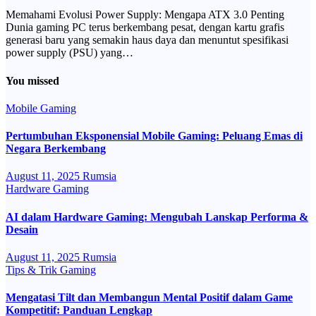
Memahami Evolusi Power Supply: Mengapa ATX 3.0 Penting
Dunia gaming PC terus berkembang pesat, dengan kartu grafis
generasi baru yang semakin haus daya dan menuntut spesifikasi
power supply (PSU) yang…
You missed
Mobile Gaming
Pertumbuhan Eksponensial Mobile Gaming: Peluang Emas di
Negara Berkembang
August 11, 2025
Rumsia
Hardware Gaming
AI dalam Hardware Gaming: Mengubah Lanskap Performa &
Desain
August 11, 2025
Rumsia
Tips & Trik Gaming
Mengatasi Tilt dan Membangun Mental Positif dalam Game
Kompetitif: Panduan Lengkap