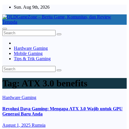
Skip
Sun. Aug 9th, 2026
to
content
QLDGameZone – Berita Game, Komunitas, dan Review Terupda
Game Lebih Seru Dimulai di Sini
Hardware Gaming
Mobile Gaming
Tips & Trik Gaming
Tag:
ATX 3.0 benefits
Hardware Gaming
Revolusi Daya Gaming: Mengapa ATX 3.0 Wajib untuk GPU
Generasi Baru Anda
August 1, 2025
Rumsia