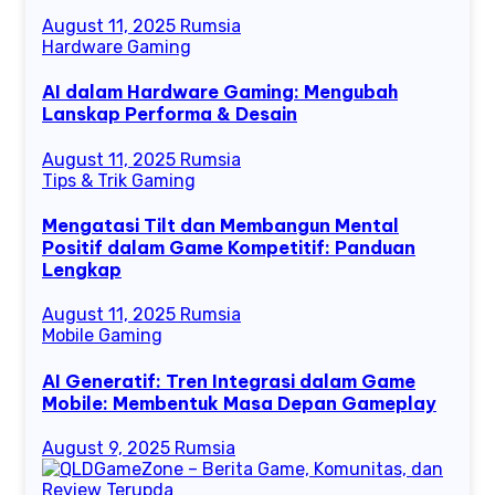
August 11, 2025
Rumsia
Hardware Gaming
AI dalam Hardware Gaming: Mengubah
Lanskap Performa & Desain
August 11, 2025
Rumsia
Tips & Trik Gaming
Mengatasi Tilt dan Membangun Mental
Positif dalam Game Kompetitif: Panduan
Lengkap
August 11, 2025
Rumsia
Mobile Gaming
AI Generatif: Tren Integrasi dalam Game
Mobile: Membentuk Masa Depan Gameplay
August 9, 2025
Rumsia