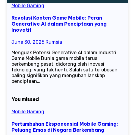
Mobile Gaming
Revolusi Konten Game Mobile: Peran
Generative AI dalam Penciptaan yang
Inovatif
June 30, 2025
Rumsia
Menguak Potensi Generative AI dalam Industri
Game Mobile Dunia game mobile terus
berkembang pesat, didorong oleh inovasi
teknologi yang tak henti. Salah satu terobosan
paling signifikan yang mengubah lanskap
penciptaan…
You missed
Mobile Gaming
Pertumbuhan Eksponensial Mobile Gaming:
Peluang Emas di Negara Berkembang