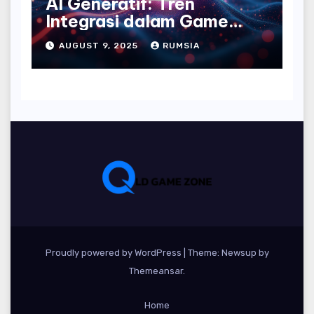
AI Generatif: Tren
Integrasi dalam Game
Mobile: Membentuk Masa
AUGUST 9, 2025
RUMSIA
Depan Gameplay
Proudly powered by WordPress
|
Theme: Newsup by
Themeansar
.
Home