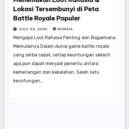
Lokasi Tersembunyi di Peta
Battle Royale Populer
JULY 30, 2025
RUMSIA
Mengapa Loot Rahasia Penting dan Bagaimana
Memulainya Dalam dunia game battle royale
yang serba cepat, setiap keuntungan sekecil
apa pun dapat menjadi penentu antara
kemenangan dan kekalahan. Salah satu
keuntungan…