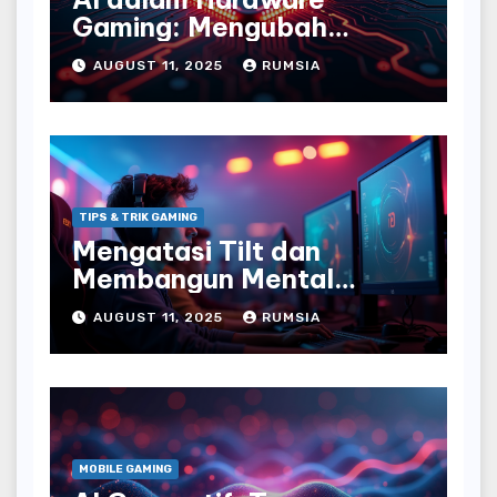
Gaming: Mengubah
Lanskap Performa &
AUGUST 11, 2025
RUMSIA
Desain
TIPS & TRIK GAMING
Mengatasi Tilt dan
Membangun Mental
Positif dalam Game
AUGUST 11, 2025
RUMSIA
Kompetitif: Panduan
Lengkap
MOBILE GAMING