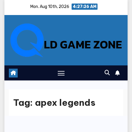
Skip
Mon. Aug 10th, 2026
4:27:26 AM
to
content
Tag:
apex legends