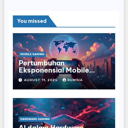
You missed
MOBILE GAMING
Pertumbuhan
Eksponensial Mobile
Gaming: Peluang Emas di
AUGUST 11, 2025
RUMSIA
Negara Berkembang
HARDWARE GAMING
AI dalam Hardware