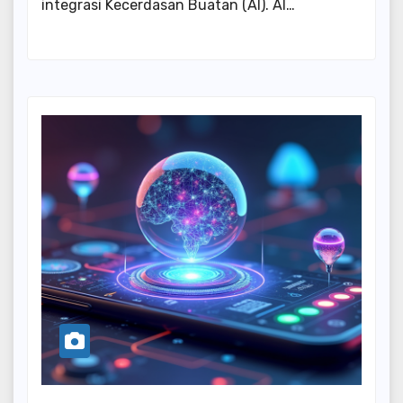
integrasi Kecerdasan Buatan (AI). AI…