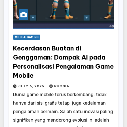
MOBILE GAMING
Kecerdasan Buatan di
Genggaman: Dampak AI pada
Personalisasi Pengalaman Game
Mobile
JULY 6, 2025
RUMSIA
Dunia game mobile terus berkembang, tidak
hanya dari sisi grafis tetapi juga kedalaman
pengalaman bermain. Salah satu inovasi paling
signifikan yang mendorong evolusi ini adalah