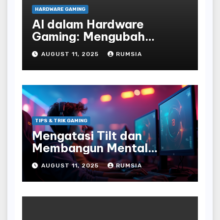
HARDWARE GAMING
AI dalam Hardware
Gaming: Mengubah
Lanskap Performa &
AUGUST 11, 2025
RUMSIA
Desain
TIPS & TRIK GAMING
Mengatasi Tilt dan
Membangun Mental
Positif dalam Game
AUGUST 11, 2025
RUMSIA
Kompetitif: Panduan
Lengkap