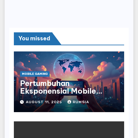
You missed
MOBILE GAMING
Pertumbuhan
Eksponensial Mobile
Gaming: Peluang Emas di
AUGUST 11, 2025
RUMSIA
Negara Berkembang