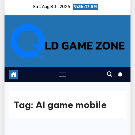
Skip
Sat. Aug 8th, 2026
9:35:17 AM
to
content
Tag:
AI game mobile